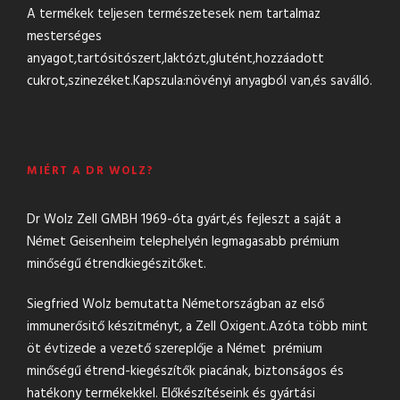
A termékek teljesen természetesek nem tartalmaz
mesterséges
anyagot,tartósitószert,laktózt,glutént,hozzáadott
cukrot,szinezéket.Kapszula:növényi anyagból van,és saválló.
MIÉRT A DR WOLZ?
Dr Wolz Zell GMBH 1969-óta gyárt,és fejleszt a saját a
Német Geisenheim telephelyén legmagasabb prémium
minőségű étrendkiegészitőket.
Siegfried Wolz bemutatta Németországban az első
immunerősitő készitményt, a Zell Oxigent.Azóta több mint
öt évtizede a vezető szereplője a Német prémium
minőségű étrend-kiegészítők piacának, biztonságos és
hatékony termékekkel. Előkészítéseink és gyártási