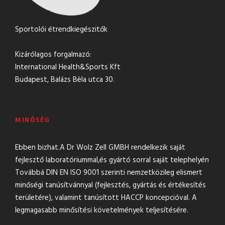
Sportolói étrendkiegészitők
Kizárólagos forgalmazó:
International Health&Sports Kft
Budapest, Balázs Bèla utca 30.
MINŐSÉG
Ebben bizhat.A Dr Wolz Zell GMBH rendelkezik saját
fejlesztő laboratóriummal,és gyártó sorral saját telephelyén
Továbbá DIN EN ISO 9001 szerinti nemzetközileg elismert
minőségi tanúsítvánnyal (fejlesztés, gyártás és értékesítés
területére), valamint tanúsított HACCP koncepcióval. A
legmagasabb minősítési követelmények teljesítésére.