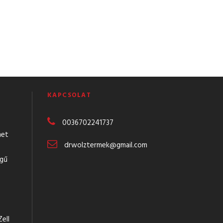
KAPCSOLAT
0036702241737
met
drwolztermek@gmail.com
égű
ell