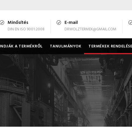
Minősítés
E-mail
DIN EN ISO 9001:2008
DRWOLZTERMEK@GMAIL.COM
NDJÁK A TERMÉKRŐL
TANULMÁNYOK
TERMÉKEK RENDELÉS