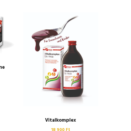
ne
Vitalkomplex
18 900
Ft