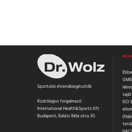
MIN
Ebbe
GMBH
Sportolói étrendkiegészitők
labo
sajá
Kizárólagos forgalmazó:
ISO 
International Health&Sports Kft
elis
Budapest, Balázs Bèla utca 30.
(fejl
terül
HACC