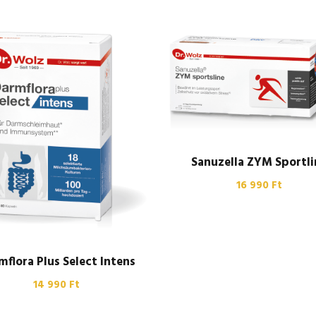
Sanuzella ZYM Sportli
16 990
Ft
mflora Plus Select Intens
14 990
Ft